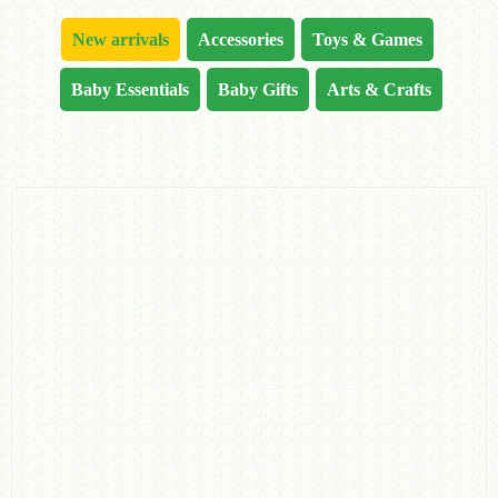
New arrivals
Accessories
Toys & Games
Baby Essentials
Baby Gifts
Arts & Crafts