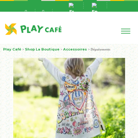
Play Café
Shop La Boutique
Accessoires
>
>
>
Déguisements