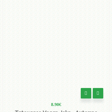
8.90
€