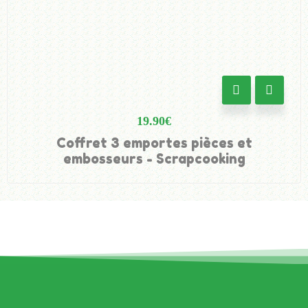
19.90
€
Coffret 3 emportes pièces et
embosseurs - Scrapcooking