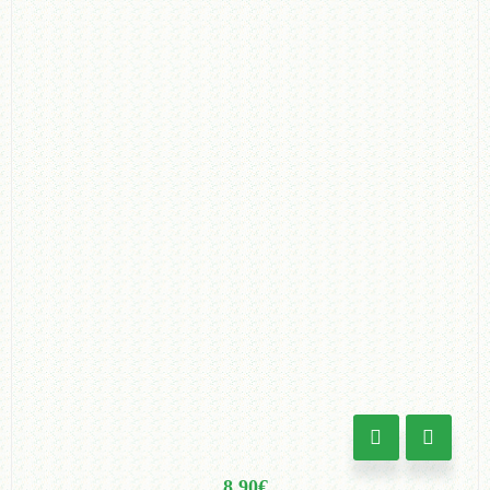
8.90
€